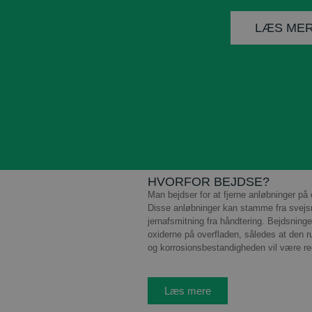
LÆS ME
HVORFOR BEJDSE?
Man bejdser for at fjerne anløbninger på 
Disse anløbninger kan stamme fra svejsn
jernafsmitning fra håndtering. Bejdsninge
oxiderne på overfladen, således at den ru
og korrosionsbestandigheden vil være ree
Læs mere