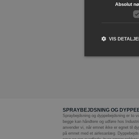
Absolut n
Før bejds
VIS DETALJ
Absolut nødvendige co
Hjemmesiden kan ikke 
Navn
pys_start_session
SPRAYBEJDSNING OG DYPPE
Spraybejdsning og dyppebejdsning er to vi
begge kan håndtere og udføre hos Industr
CookieScriptConse
anvender vi, når emnet ikke er egnet til 
på emnet med et airlesanlæg. Dyppebejdsn