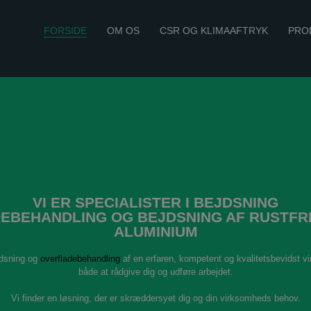
FORSIDE
OM OS
CSR OG KLIMAAFTRYK
PRO
VI ER SPECIALISTER I BEJDSNING
EBEHANDLING OG BEJDSNING AF RUSTFRI
ALUMINIUM
jdsning og
overfladebehandling
af en erfaren, kompetent og kvalitetsbevidst vir
både at rådgive dig og udføre arbejdet.
Vi finder en løsning, der er skræddersyet dig og din virksomheds behov.