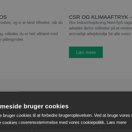
 OS
CSR OG KLIMAAFTRYK 
dste, og vi er først tilfredse, når du
Hos
Industribejdsning Nord ApS
tager
arbejder derfor målrettet på at minime
g, således du er helt afklaret med
ansvarligt arbejdsmiljø for alle vore
ve påbegyndes.
Læs mere
meside bruger cookies
bruger cookies til at forbedre brugeroplevelsen. Ved at bruge vores
le cookies i overensstemmelse med vores cookiepolitik.
Læs mere